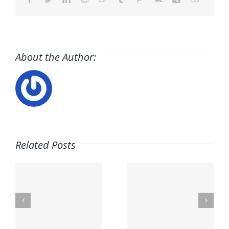
About the Author:
Related Posts
A
OS
PetSmart
EMBL
n
Careers
Jobs