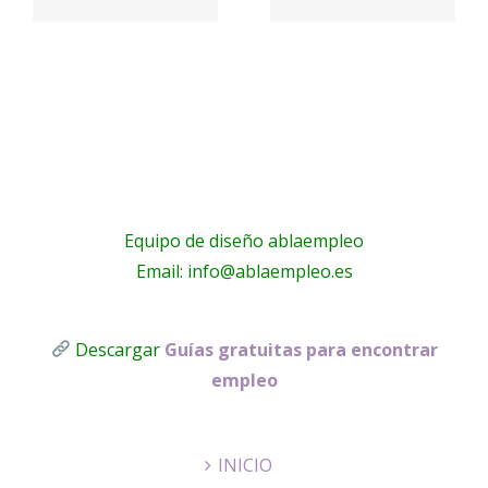
a
a
Equipo de diseño ablaempleo
Email: info@ablaempleo.es
Descargar
Guías gratuitas para encontrar
empleo
INICIO