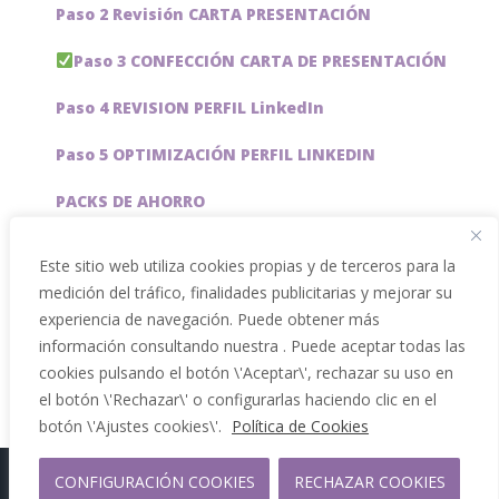
Paso 2 Revisión CARTA PRESENTACIÓN
Paso 3 CONFECCIÓN CARTA DE PRESENTACIÓN
Paso 4 REVISION PERFIL LinkedIn
Paso 5 OPTIMIZACIÓN PERFIL LINKEDIN
PACKS DE AHORRO
JOBAI, ASISTENTE DE IA PARA BUSCAR EMPLEO
Este sitio web utiliza cookies propias y de terceros para la
medición del tráfico, finalidades publicitarias y mejorar su
Servicios especiales
experiencia de navegación. Puede obtener más
información consultando nuestra . Puede aceptar todas las
cookies pulsando el botón \'Aceptar\', rechazar su uso en
el botón \'Rechazar\' o configurarlas haciendo clic en el
botón \'Ajustes cookies\'.
Política de Cookies
CONFIGURACIÓN COOKIES
RECHAZAR COOKIES
Copyright 2012 - 2026 |