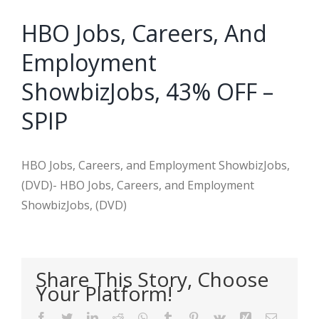
HBO Jobs, Careers, And
Employment
ShowbizJobs, 43% OFF –
SPIP
HBO Jobs, Careers, and Employment ShowbizJobs,
(DVD)- HBO Jobs, Careers, and Employment
ShowbizJobs, (DVD)
Share This Story, Choose
Your Platform!
Facebook
Twitter
LinkedIn
Reddit
WhatsApp
Tumblr
Pinterest
Vk
Xing
Email