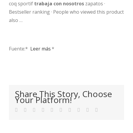
coq sportif
trabaja con nosotros
zapatos ·
Bestseller ranking · People who viewed this product
also …
Fuente:* ​
Leer más
*
Share This Story, Choose
Your Platform!
Facebook
Twitter
LinkedIn
Reddit
WhatsApp
Tumblr
Pinterest
Vk
Xing
Email