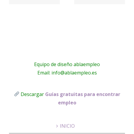
a
electricistas
PARQUE
Málaga
!
Equipo de diseño ablaempleo
Email: info@ablaempleo.es
Descargar
Guías gratuitas para encontrar
empleo
INICIO