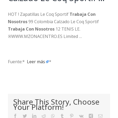
HOT ! Zapatillas Le Coq Sportif
Trabaja Con
Nosotros
99 Colombia Calzado Le Coq Sportif
Trabaja Con Nosotros
12 TENIS LE.
※WWW.MZONACENTRO.ES Limited …
Fuente:* ​
Leer más
*
Share This Story, Choose
Your Platform!
Facebook
Twitter
LinkedIn
Reddit
WhatsApp
Tumblr
Pinterest
Vk
Xing
Email