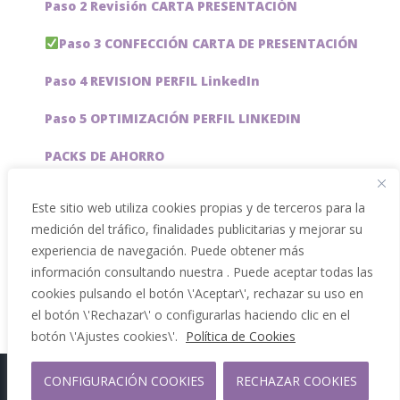
Paso 2 Revisión CARTA PRESENTACIÓN
Paso 3 CONFECCIÓN CARTA DE PRESENTACIÓN
Paso 4 REVISION PERFIL LinkedIn
Paso 5 OPTIMIZACIÓN PERFIL LINKEDIN
PACKS DE AHORRO
JOBAI, ASISTENTE DE IA PARA BUSCAR EMPLEO
Este sitio web utiliza cookies propias y de terceros para la
medición del tráfico, finalidades publicitarias y mejorar su
Servicios especiales
experiencia de navegación. Puede obtener más
información consultando nuestra . Puede aceptar todas las
cookies pulsando el botón \'Aceptar\', rechazar su uso en
el botón \'Rechazar\' o configurarlas haciendo clic en el
botón \'Ajustes cookies\'.
Política de Cookies
CONFIGURACIÓN COOKIES
RECHAZAR COOKIES
Copyright 2012 - 2026 |