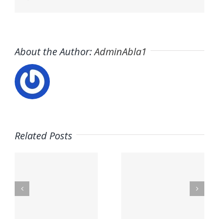
About the Author:
AdminAbla1
Related Posts
Trabaja
s
en ITAFE ·
Trabaja
Frigoristas
con
y
nosotros ·