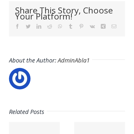
Share This Story, Choose
Your Platform!
Facebook
Twitter
LinkedIn
Reddit
WhatsApp
Tumblr
Pinterest
Vk
Xing
Email
About the Author:
AdminAbla1
Related Posts
Trabaja
Trabaja
en ITAFE ·