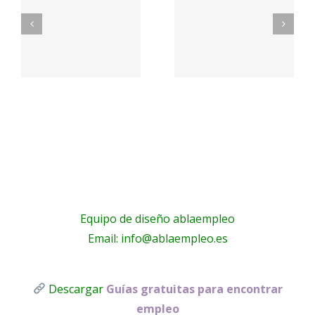
con
Frigoristas
nosotros
·
y
– NUBRA,
E
electricistas
Educació
Málaga
Equipo de diseño ablaempleo
Email: info@ablaempleo.es
Descargar
Guías gratuitas para encontrar
empleo