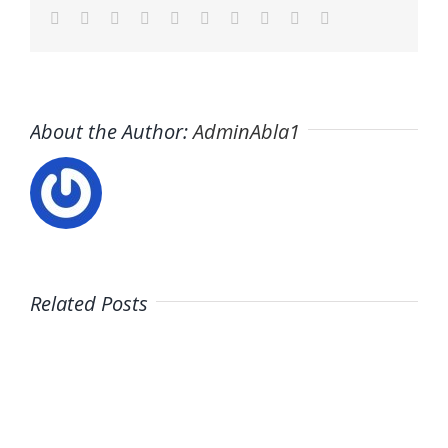
Facebook
Twitter
LinkedIn
Reddit
WhatsApp
Tumblr
Pinterest
Vk
Xing
Email
About the Author:
AdminAbla1
Related Posts