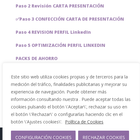
Paso 2 Revisión CARTA PRESENTACIÓN
✅Paso 3 CONFECCIÓN CARTA DE PRESENTACIÓN
Paso 4 REVISION PERFIL LinkedIn
Paso 5 OPTIMIZACIÓN PERFIL LINKEDIN
PACKS DE AHORRO
JOBAI, ASISTENTE DE IA PARA BUSCAR EMPLEO
Este sitio web utiliza cookies propias y de terceros para la
medición del tráfico, finalidades publicitarias y mejorar su
Servicios especiales
experiencia de navegación. Puede obtener más
información consultando nuestra . Puede aceptar todas las
cookies pulsando el botón \'Aceptar\', rechazar su uso en
el botón \'Rechazar\' o configurarlas haciendo clic en el
botón \'Ajustes cookies\'.
Política de Cookies
Copyright 2012 - 2026 |
CONFIGURACIÓN COOKIES
RECHAZAR COOKIES