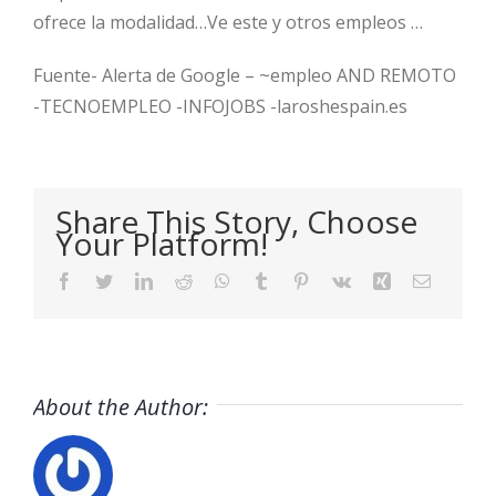
ofrece la modalidad…Ve este y otros empleos …
Fuente- Alerta de Google – ~empleo AND REMOTO
-TECNOEMPLEO -INFOJOBS -laroshespain.es
Share This Story, Choose
Your Platform!
Facebook
Twitter
LinkedIn
Reddit
WhatsApp
Tumblr
Pinterest
Vk
Xing
Email
About the Author: