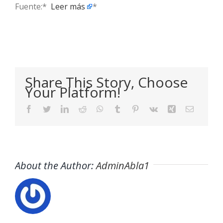
Fuente:* ​
Leer más
*
Share This Story, Choose
Your Platform!
Facebook
Twitter
LinkedIn
Reddit
WhatsApp
Tumblr
Pinterest
Vk
Xing
Email
About the Author:
AdminAbla1