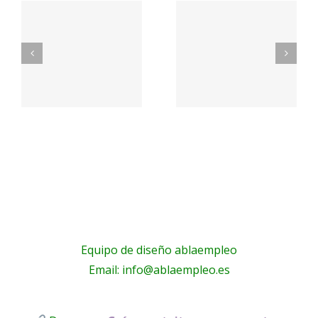
Trabaja
·
Trabaja
con
as
con
nosotros
nosotros ·
– NUBRA,
tas
PARQUE
Educació
Equipo de diseño ablaempleo
Email: info@ablaempleo.es