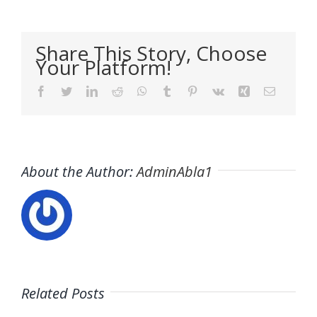
Share This Story, Choose
Your Platform!
Facebook
Twitter
LinkedIn
Reddit
WhatsApp
Tumblr
Pinterest
Vk
Xing
Email
About the Author:
AdminAbla1
Related Posts