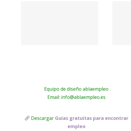
nto
#trabajo
 de
#madrid
ca
#colegio
a el
#administracion
| Colejobs.es –
…
LinkedIn
Equipo de diseño ablaempleo
Email: info@ablaempleo.es
Descargar
Guías gratuitas para encontrar
empleo