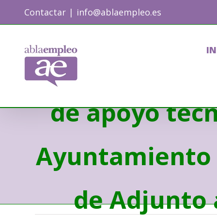
Skip
Contactar
|
info@ablaempleo.es
to
content
IN
Jefe/a de Gru
de apoyo técn
Ayuntamiento 
de Adjunto a