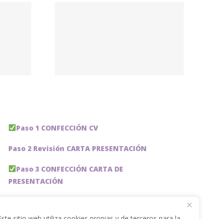
Junior
racion
ursos
s en
honda
id)
Paso 1 CONFECCIÓN CV
Paso 2 Revisión CARTA PRESENTACIÓN
Paso 3 CONFECCIÓN CARTA DE
PRESENTACIÓN
Paso 4 REVISION PERFIL LinkedIn
Este sitio web utiliza cookies propias y de terceros para la