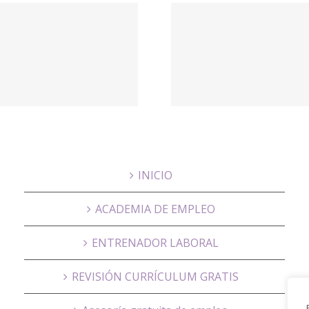
Tecnico 
convocatorias
Administ
de empleo
de Rec
público –
Humano
Empleo –
Majada
Empleo y Becas
(Madr
– Inicio
INICIO
ACADEMIA DE EMPLEO
ENTRENADOR LABORAL
REVISIÓN CURRÍCULUM GRATIS