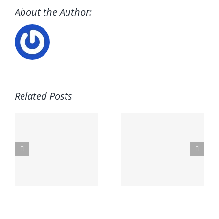
About the Author:
Related Posts
A
OS
PetSmart
EMBL
n
Careers
Jobs
a
a