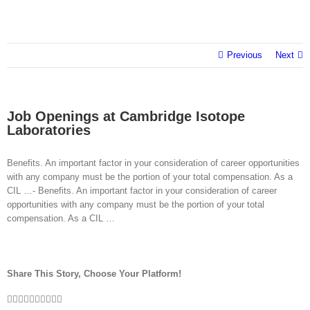
Previous
Next
Job Openings at Cambridge Isotope
Laboratories
Benefits. An important factor in your consideration of career opportunities
with any company must be the portion of your total compensation. As a
CIL …- Benefits. An important factor in your consideration of career
opportunities with any company must be the portion of your total
compensation. As a CIL …
Share This Story, Choose Your Platform!
Facebook
Twitter
LinkedIn
Reddit
WhatsApp
Tumblr
Pinterest
Vk
Xing
Email