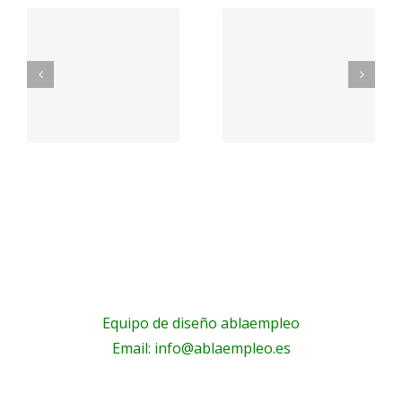
OS
PetSmart
EMBL
n
Careers
Jobs
a
a
Equipo de diseño ablaempleo
Email: info@ablaempleo.es