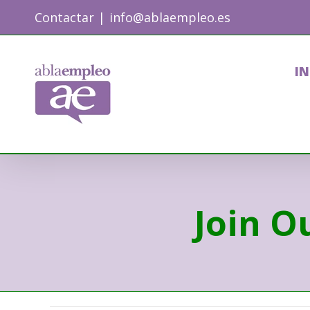
Skip
Contactar
|
info@ablaempleo.es
to
content
IN
Join O