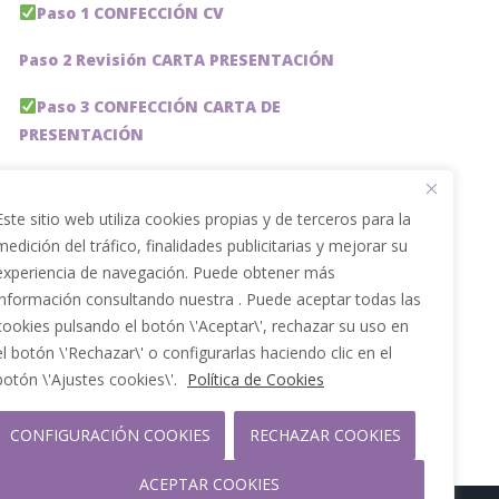
Paso 1 CONFECCIÓN CV
Paso 2 Revisión CARTA PRESENTACIÓN
Paso 3 CONFECCIÓN CARTA DE
PRESENTACIÓN
Paso 4 REVISION PERFIL LinkedIn
Este sitio web utiliza cookies propias y de terceros para la
Paso 5 OPTIMIZACIÓN PERFIL LINKEDIN
medición del tráfico, finalidades publicitarias y mejorar su
experiencia de navegación. Puede obtener más
PACKS DE AHORRO
información consultando nuestra . Puede aceptar todas las
JOBAI, ASISTENTE DE IA PARA BUSCAR EMPLEO
cookies pulsando el botón \'Aceptar\', rechazar su uso en
el botón \'Rechazar\' o configurarlas haciendo clic en el
Servicios especiales
botón \'Ajustes cookies\'.
Política de Cookies
CONFIGURACIÓN COOKIES
RECHAZAR COOKIES
ACEPTAR COOKIES