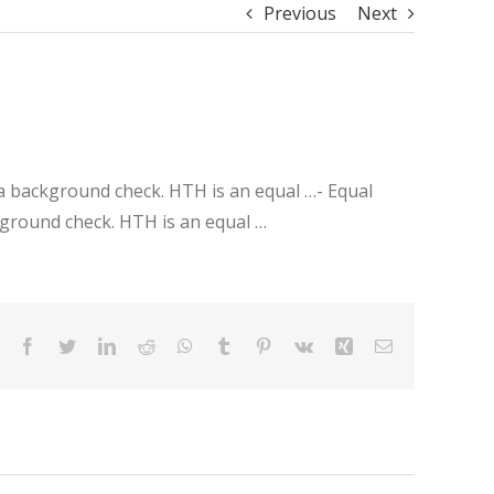
Previous
Next
 a background check. HTH is an equal …- Equal
kground check. HTH is an equal …
Facebook
Twitter
LinkedIn
Reddit
WhatsApp
Tumblr
Pinterest
Vk
Xing
Email