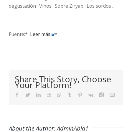
degustación · Vinos · Sobre Ziryab · Los sordos …
Fuente:* ​
Leer más
*
Share This Story, Choose
Your Platform!
Facebook
Twitter
LinkedIn
Reddit
WhatsApp
Tumblr
Pinterest
Vk
Xing
Email
About the Author:
AdminAbla1