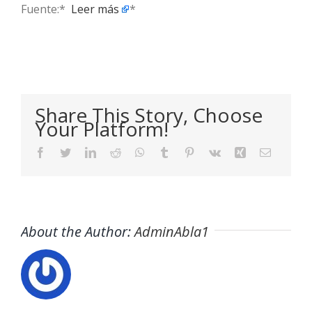
Fuente:* ​
Leer más
*
Share This Story, Choose
Your Platform!
Facebook
Twitter
LinkedIn
Reddit
WhatsApp
Tumblr
Pinterest
Vk
Xing
Email
About the Author:
AdminAbla1