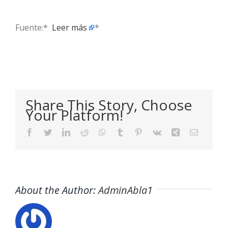
Fuente:* ​
Leer más
*
Share This Story, Choose
Your Platform!
Facebook
Twitter
LinkedIn
Reddit
WhatsApp
Tumblr
Pinterest
Vk
Xing
Email
About the Author:
AdminAbla1