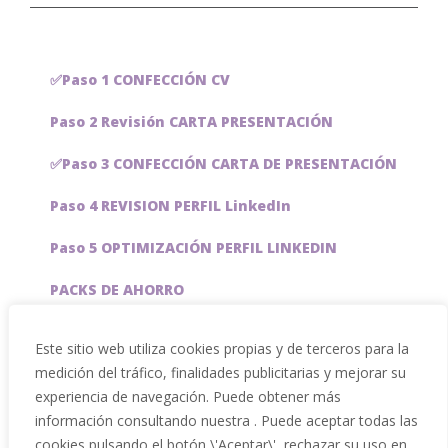
✅Paso 1 CONFECCIÓN CV
Paso 2 Revisión CARTA PRESENTACIÓN
✅Paso 3 CONFECCIÓN CARTA DE PRESENTACIÓN
Paso 4 REVISION PERFIL LinkedIn
Paso 5 OPTIMIZACIÓN PERFIL LINKEDIN
PACKS DE AHORRO
JOBAI, ASISTENTE DE IA PARA BUSCAR EMPLEO
Este sitio web utiliza cookies propias y de terceros para la
medición del tráfico, finalidades publicitarias y mejorar su
Servicios especiales
experiencia de navegación. Puede obtener más
información consultando nuestra . Puede aceptar todas las
cookies pulsando el botón \'Aceptar\', rechazar su uso en