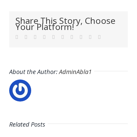
Share This Story, Choose
Your Platform!
Facebook
Twitter
LinkedIn
Reddit
WhatsApp
Tumblr
Pinterest
Vk
Xing
Email
About the Author:
AdminAbla1
Related Posts