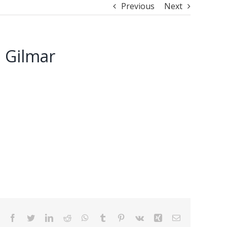
Previous
Next
| Gilmar
Facebook
Twitter
LinkedIn
Reddit
WhatsApp
Tumblr
Pinterest
Vk
Xing
Email