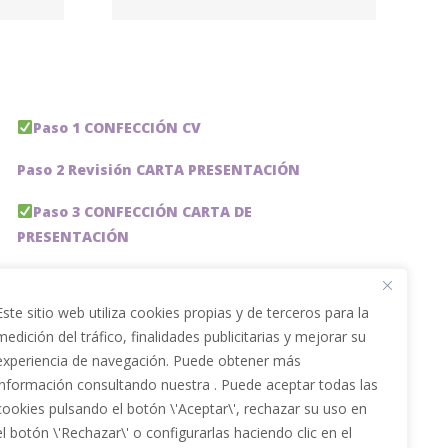
Paso 1 CONFECCIÓN CV
Paso 2 Revisión CARTA PRESENTACIÓN
Paso 3 CONFECCIÓN CARTA DE
PRESENTACIÓN
Paso 4 REVISION PERFIL LinkedIn
Este sitio web utiliza cookies propias y de terceros para la
Paso 5 OPTIMIZACIÓN PERFIL LINKEDIN
medición del tráfico, finalidades publicitarias y mejorar su
experiencia de navegación. Puede obtener más
PACKS DE AHORRO
información consultando nuestra . Puede aceptar todas las
JOBAI, ASISTENTE DE IA PARA BUSCAR EMPLEO
cookies pulsando el botón \'Aceptar\', rechazar su uso en
el botón \'Rechazar\' o configurarlas haciendo clic en el
Servicios especiales