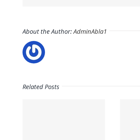
About the Author:
AdminAbla1
Related Posts
Trabaja con
–
nosotros –
as
Fisiopilates