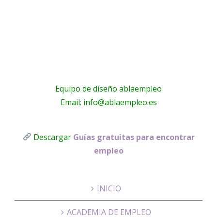
para el
na
Colejobs.
cargo de
n
– LinkedIn
AUXILIAR
…
Equipo de diseño ablaempleo
Email: info@ablaempleo.es
Descargar
Guías gratuitas para encontrar
empleo
INICIO
ACADEMIA DE EMPLEO