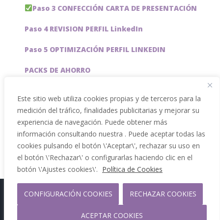
Paso 3 CONFECCIÓN CARTA DE PRESENTACIÓN
Paso 4 REVISION PERFIL LinkedIn
Paso 5 OPTIMIZACIÓN PERFIL LINKEDIN
PACKS DE AHORRO
JOBAI, ASISTENTE DE IA PARA BUSCAR EMPLEO
Este sitio web utiliza cookies propias y de terceros para la
medición del tráfico, finalidades publicitarias y mejorar su
Servicios especiales
experiencia de navegación. Puede obtener más
información consultando nuestra . Puede aceptar todas las
cookies pulsando el botón \'Aceptar\', rechazar su uso en
el botón \'Rechazar\' o configurarlas haciendo clic en el
botón \'Ajustes cookies\'.
Política de Cookies
CONFIGURACIÓN COOKIES
RECHAZAR COOKIES
Copyright 2012 - 2026 |
Facebook
Phone
ACEPTAR COOKIES