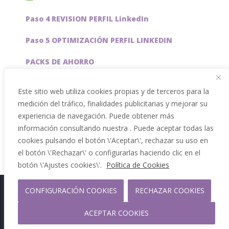
Paso 4 REVISION PERFIL LinkedIn
Paso 5 OPTIMIZACIÓN PERFIL LINKEDIN
PACKS DE AHORRO
JOBAI, ASISTENTE DE IA PARA BUSCAR EMPLEO
Este sitio web utiliza cookies propias y de terceros para la
medición del tráfico, finalidades publicitarias y mejorar su
Servicios especiales
experiencia de navegación. Puede obtener más
información consultando nuestra . Puede aceptar todas las
cookies pulsando el botón \'Aceptar\', rechazar su uso en
el botón \'Rechazar\' o configurarlas haciendo clic en el
botón \'Ajustes cookies\'.
Política de Cookies
CONFIGURACIÓN COOKIES
RECHAZAR COOKIES
Copyright 2012 - 2026 |
Facebook
Phone
ACEPTAR COOKIES