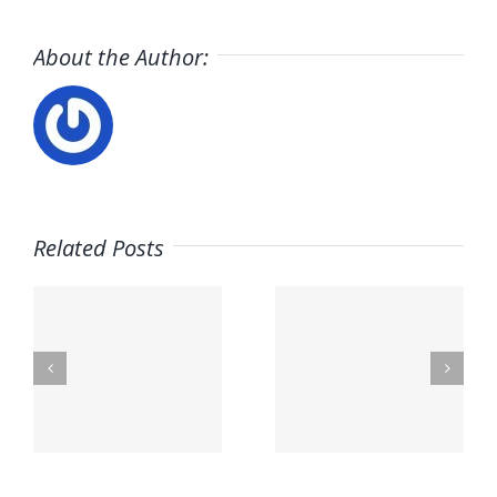
About the Author:
Related Posts
A
OS
PetSmart
EMBL
n
Careers
Jobs
a