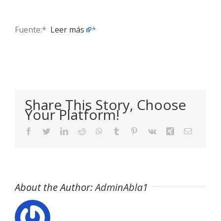
Fuente:* ​
Leer más
*
Share This Story, Choose
Your Platform!
Facebook
Twitter
LinkedIn
Reddit
WhatsApp
Tumblr
Pinterest
Vk
Xing
Email
About the Author:
AdminAbla1