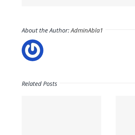
About the Author:
AdminAbla1
Related Posts
Trabaja con
on
nosotros |
–
Psicólogos