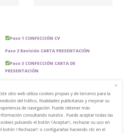
ilio
Paso 1 CONFECCIÓN CV
Paso 2 Revisión CARTA PRESENTACIÓN
Paso 3 CONFECCIÓN CARTA DE
PRESENTACIÓN
Paso 4 REVISION PERFIL LinkedIn
Este sitio web utiliza cookies propias y de terceros para la
Paso 5 OPTIMIZACIÓN PERFIL LINKEDIN
medición del tráfico, finalidades publicitarias y mejorar su
experiencia de navegación. Puede obtener más
PACKS DE AHORRO
información consultando nuestra . Puede aceptar todas las
JOBAI, ASISTENTE DE IA PARA BUSCAR EMPLEO
cookies pulsando el botón \'Aceptar\', rechazar su uso en
el botón \'Rechazar\' o configurarlas haciendo clic en el
Servicios especiales