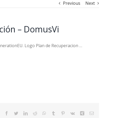
Previous
Next
pción – DomusVi
enerationEU. Logo Plan de Recuperacion …
Facebook
Twitter
LinkedIn
Reddit
WhatsApp
Tumblr
Pinterest
Vk
Xing
Email