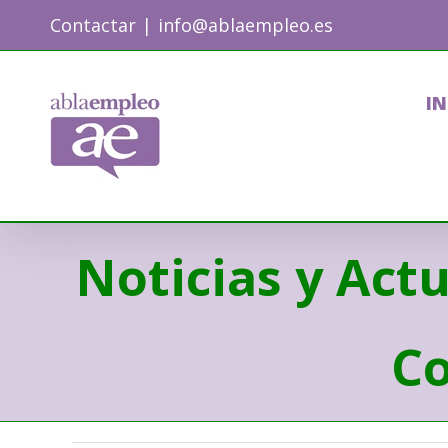
Skip
Contactar
|
info@ablaempleo.es
to
content
IN
Noticias y Act
Co