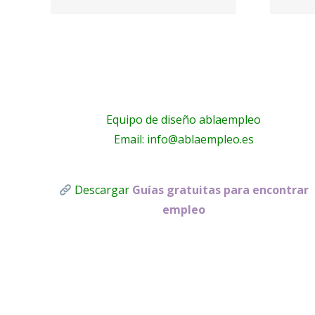
online –
n
Psicoglobal
Equipo de diseño ablaempleo
Email: info@ablaempleo.es
Descargar
Guías gratuitas para encontrar
empleo