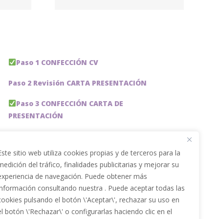
Group
Paso 1 CONFECCIÓN CV
Paso 2 Revisión CARTA PRESENTACIÓN
Paso 3 CONFECCIÓN CARTA DE
PRESENTACIÓN
Paso 4 REVISION PERFIL LinkedIn
Este sitio web utiliza cookies propias y de terceros para la
Paso 5 OPTIMIZACIÓN PERFIL LINKEDIN
medición del tráfico, finalidades publicitarias y mejorar su
experiencia de navegación. Puede obtener más
PACKS DE AHORRO
información consultando nuestra . Puede aceptar todas las
JOBAI, ASISTENTE DE IA PARA BUSCAR EMPLEO
cookies pulsando el botón \'Aceptar\', rechazar su uso en
el botón \'Rechazar\' o configurarlas haciendo clic en el
Servicios especiales