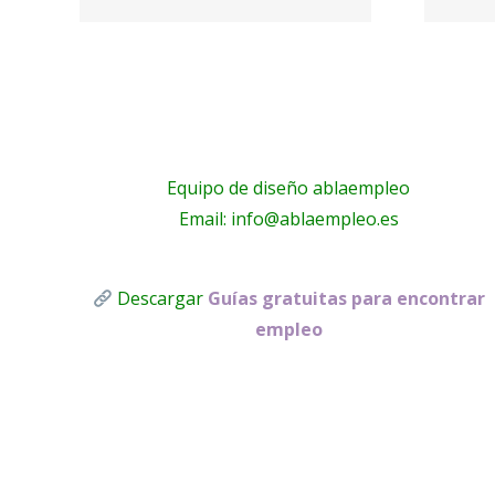
Toldos Lucas
ans
Equipo de diseño ablaempleo
Email: info@ablaempleo.es
Descargar
Guías gratuitas para encontrar
empleo