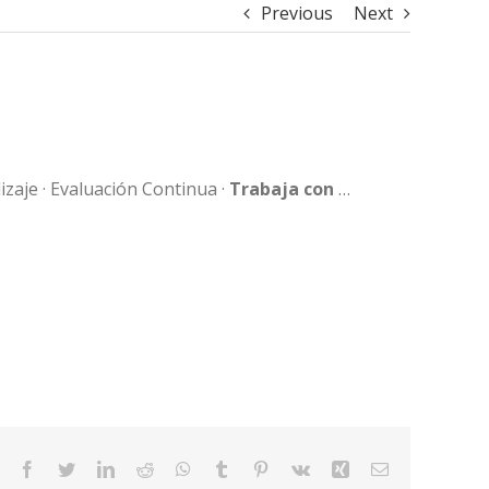
Previous
Next
zaje · Evaluación Continua ·
Trabaja con
…
Facebook
Twitter
LinkedIn
Reddit
WhatsApp
Tumblr
Pinterest
Vk
Xing
Email