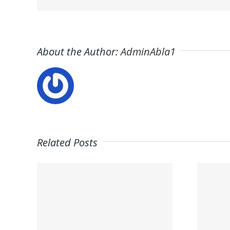
About the Author:
AdminAbla1
Related Posts
y
Trabaja con
de
nosotros –
o –