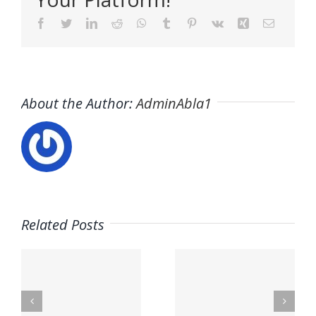
Facebook
Twitter
LinkedIn
Reddit
WhatsApp
Tumblr
Pinterest
Vk
Xing
Email
About the Author:
AdminAbla1
Related Posts
o
Trabaja
Ofertas
d
con
de