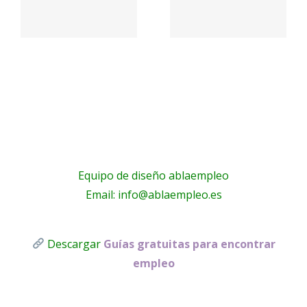
nosotros
empleo
sto
– Toldos
Total
Lucas
Telecom
s
Equipo de diseño ablaempleo
Email: info@ablaempleo.es
Descargar
Guías gratuitas para encontrar
empleo