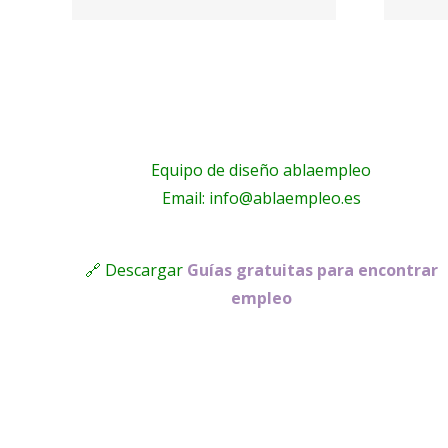
o
Pilato
Equipo de diseño ablaempleo
Email: info@ablaempleo.es
🔗 Descargar
Guías gratuitas para encontrar
empleo