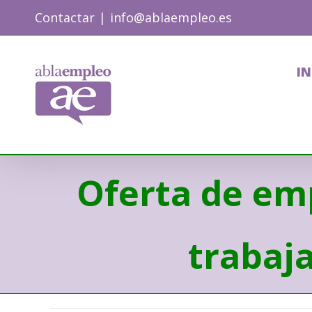
Skip
Contactar
|
info@ablaempleo.es
to
content
IN
Oferta de em
trabaj