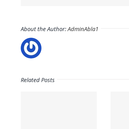
About the Author:
AdminAbla1
Related Posts
Trabaja con
ros
Nosotros:
ctra
Empleo – Mario