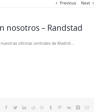
Previous
Next
on nosotros – Randstad
 nuestras oficinas centrales de Madrid …
Facebook
Twitter
LinkedIn
Reddit
WhatsApp
Tumblr
Pinterest
Vk
Xing
Email