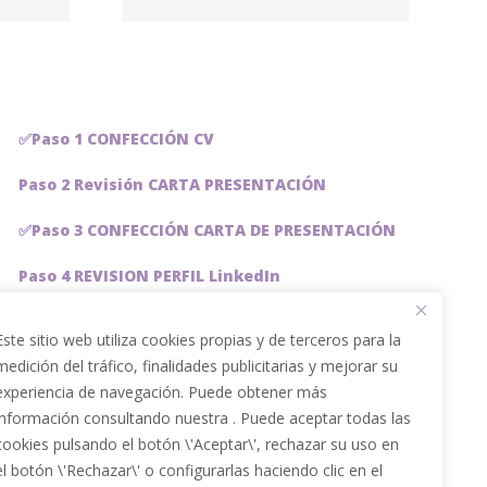
ing
✅Paso 1 CONFECCIÓN CV
Paso 2 Revisión CARTA PRESENTACIÓN
✅Paso 3 CONFECCIÓN CARTA DE PRESENTACIÓN
Paso 4 REVISION PERFIL LinkedIn
Paso 5 OPTIMIZACIÓN PERFIL LINKEDIN
Este sitio web utiliza cookies propias y de terceros para la
medición del tráfico, finalidades publicitarias y mejorar su
PACKS DE AHORRO
experiencia de navegación. Puede obtener más
JOBAI, ASISTENTE DE IA PARA BUSCAR EMPLEO
información consultando nuestra . Puede aceptar todas las
cookies pulsando el botón \'Aceptar\', rechazar su uso en
Servicios especiales
el botón \'Rechazar\' o configurarlas haciendo clic en el