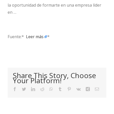
la oportunidad de formarte en una empresa líder
en …
Fuente:* ​
Leer más
*
Share This Story, Choose
Your Platform!
Facebook
Twitter
LinkedIn
Reddit
WhatsApp
Tumblr
Pinterest
Vk
Xing
Email