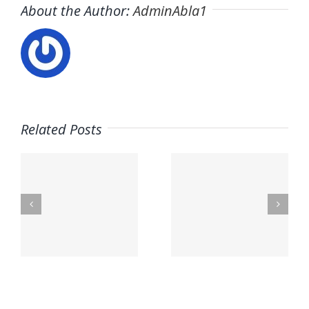
About the Author:
AdminAbla1
Related Posts
Trabaja
s
en ITAFE ·
Trabaja
Frigoristas
con
y
nosotros ·
a
electricistas
PARQUE
Málaga