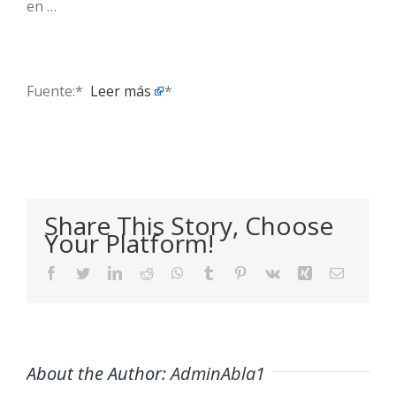
en …
Fuente:* ​
Leer más
*
Share This Story, Choose
Your Platform!
Facebook
Twitter
LinkedIn
Reddit
WhatsApp
Tumblr
Pinterest
Vk
Xing
Email
About the Author:
AdminAbla1