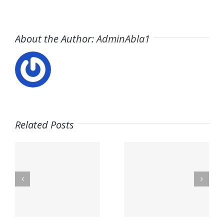
About the Author:
AdminAbla1
Related Posts
o
Trabaja
Ofertas
d
con
de
nosotros
empleo
sto
– Toldos
Total