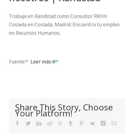
Trabaja en Randstad como Consultor RRHH
Coslada en Coslada, Madrid. Encuentra tu empleo
en Recursos Humanos.
Fuente:* ​
Leer más
*
Share This Story, Choose
Your Platform!
Facebook
Twitter
LinkedIn
Reddit
WhatsApp
Tumblr
Pinterest
Vk
Xing
Email