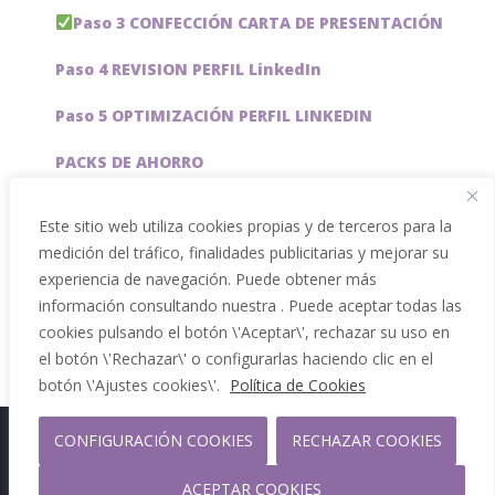
Paso 3 CONFECCIÓN CARTA DE PRESENTACIÓN
Paso 4 REVISION PERFIL LinkedIn
Paso 5 OPTIMIZACIÓN PERFIL LINKEDIN
PACKS DE AHORRO
JOBAI, ASISTENTE DE IA PARA BUSCAR EMPLEO
Este sitio web utiliza cookies propias y de terceros para la
medición del tráfico, finalidades publicitarias y mejorar su
Servicios especiales
experiencia de navegación. Puede obtener más
información consultando nuestra . Puede aceptar todas las
cookies pulsando el botón \'Aceptar\', rechazar su uso en
el botón \'Rechazar\' o configurarlas haciendo clic en el
botón \'Ajustes cookies\'.
Política de Cookies
CONFIGURACIÓN COOKIES
RECHAZAR COOKIES
Copyright 2012 - 2026 |
Facebook
Phone
ACEPTAR COOKIES