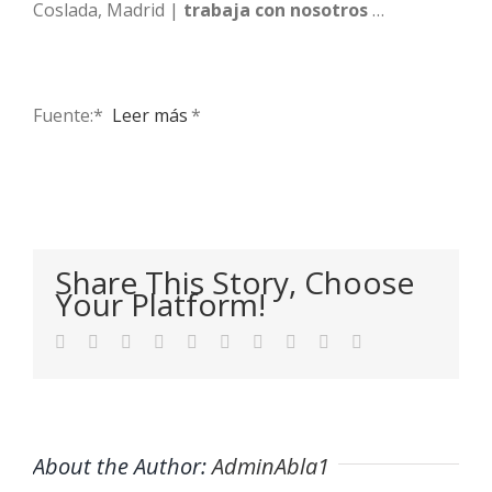
Coslada, Madrid |
trabaja con nosotros
…
Fuente:* ​
Leer más
*
Share This Story, Choose
Your Platform!
Facebook
Twitter
LinkedIn
Reddit
WhatsApp
Tumblr
Pinterest
Vk
Xing
Email
About the Author:
AdminAbla1