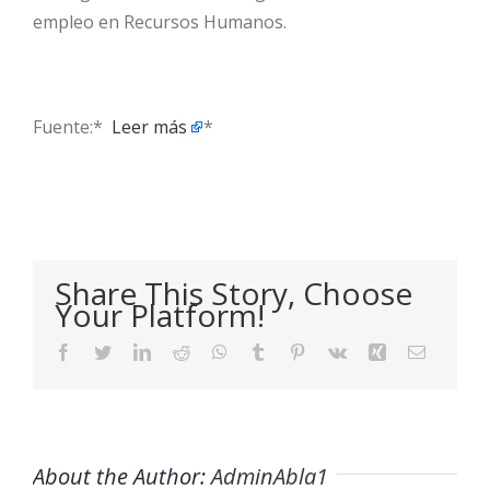
empleo en Recursos Humanos.
Fuente:* ​
Leer más
*
Share This Story, Choose
Your Platform!
Facebook
Twitter
LinkedIn
Reddit
WhatsApp
Tumblr
Pinterest
Vk
Xing
Email
About the Author:
AdminAbla1