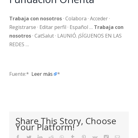
Trabaja con nosotros
· Colabora · Acceder ·
Registrarse · Editar perfil · Español …
Trabaja con
nosotros
· CatSalut · LAUNIÓ. ¡SÍGUENOS EN LAS
REDES …
Fuente:* ​
Leer más
*
Share This Story, Choose
Your Platform!
Facebook
Twitter
LinkedIn
Reddit
WhatsApp
Tumblr
Pinterest
Vk
Xing
Email