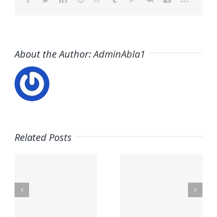
About the Author:
AdminAbla1
¿Buscas
Related Posts
empleo
Trabaja
de
con
s
hostelería
Nosotros
en
| GM