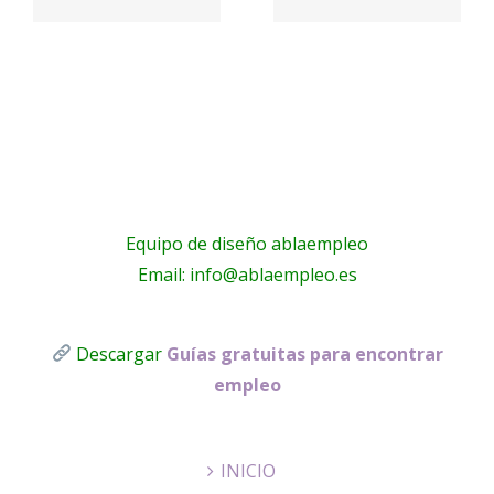
os
Valencia?
Ayuda a
– Grupo
Domicilio
bal
Gomez
Equipo de diseño ablaempleo
Email: info@ablaempleo.es
Descargar
Guías gratuitas para encontrar
empleo
INICIO