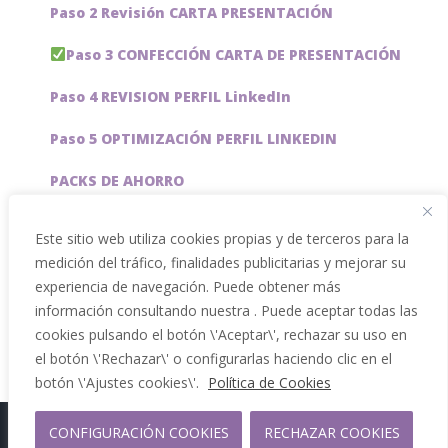
Paso 2 Revisión CARTA PRESENTACIÓN
Paso 3 CONFECCIÓN CARTA DE PRESENTACIÓN
Paso 4 REVISION PERFIL LinkedIn
Paso 5 OPTIMIZACIÓN PERFIL LINKEDIN
PACKS DE AHORRO
JOBAI, ASISTENTE DE IA PARA BUSCAR EMPLEO
Este sitio web utiliza cookies propias y de terceros para la
medición del tráfico, finalidades publicitarias y mejorar su
Servicios especiales
experiencia de navegación. Puede obtener más
información consultando nuestra . Puede aceptar todas las
cookies pulsando el botón \'Aceptar\', rechazar su uso en
el botón \'Rechazar\' o configurarlas haciendo clic en el
botón \'Ajustes cookies\'.
Política de Cookies
CONFIGURACIÓN COOKIES
RECHAZAR COOKIES
Copyright 2012 - 2026 |