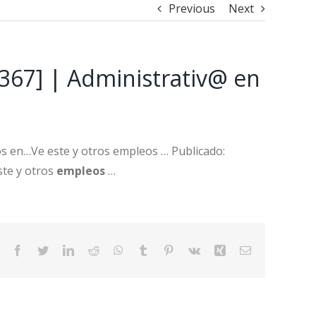
Previous
Next
g367] | Administrativ@ en
tos en…Ve este y otros empleos … Publicado:
ste y otros
empleos
…
Facebook
Twitter
LinkedIn
Reddit
WhatsApp
Tumblr
Pinterest
Vk
Xing
Email