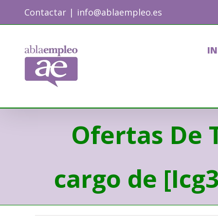
Skip
Contactar
|
info@ablaempleo.es
to
content
IN
Ofertas De 
cargo de [Icg