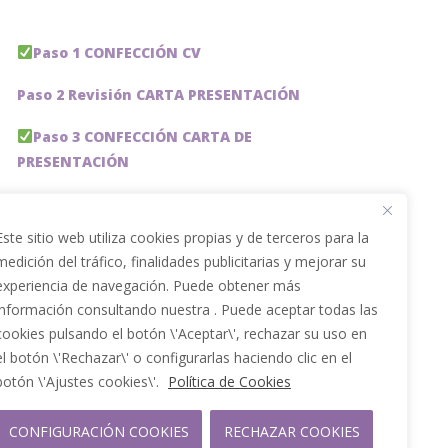
Paso 1 CONFECCIÓN CV
Paso 2 Revisión CARTA PRESENTACIÓN
Paso 3 CONFECCIÓN CARTA DE
PRESENTACIÓN
Paso 4 REVISION PERFIL LinkedIn
Este sitio web utiliza cookies propias y de terceros para la
Paso 5 OPTIMIZACIÓN PERFIL LINKEDIN
medición del tráfico, finalidades publicitarias y mejorar su
experiencia de navegación. Puede obtener más
PACKS DE AHORRO
información consultando nuestra . Puede aceptar todas las
JOBAI, ASISTENTE DE IA PARA BUSCAR EMPLEO
cookies pulsando el botón \'Aceptar\', rechazar su uso en
el botón \'Rechazar\' o configurarlas haciendo clic en el
Servicios especiales
botón \'Ajustes cookies\'.
Política de Cookies
CONFIGURACIÓN COOKIES
RECHAZAR COOKIES