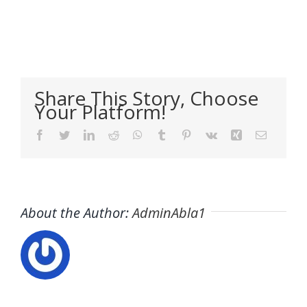
Share This Story, Choose
Your Platform!
Facebook
Twitter
LinkedIn
Reddit
WhatsApp
Tumblr
Pinterest
Vk
Xing
Email
About the Author:
AdminAbla1