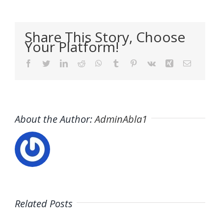
Share This Story, Choose
Your Platform!
Facebook
Twitter
LinkedIn
Reddit
WhatsApp
Tumblr
Pinterest
Vk
Xing
Email
About the Author:
AdminAbla1
Related Posts