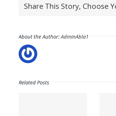
Share This Story, Choose Y
About the Author:
AdminAbla1
Related Posts
n
Trabaja con