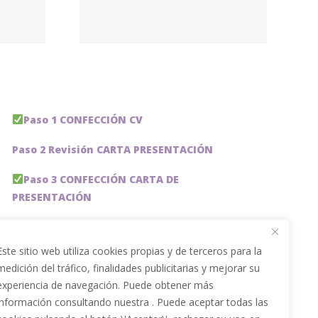
ogos
e –
lobal
Paso 1 CONFECCIÓN CV
Paso 2 Revisión CARTA PRESENTACIÓN
Paso 3 CONFECCIÓN CARTA DE
PRESENTACIÓN
Paso 4 REVISION PERFIL LinkedIn
Este sitio web utiliza cookies propias y de terceros para la
Paso 5 OPTIMIZACIÓN PERFIL LINKEDIN
medición del tráfico, finalidades publicitarias y mejorar su
experiencia de navegación. Puede obtener más
PACKS DE AHORRO
información consultando nuestra . Puede aceptar todas las
JOBAI, ASISTENTE DE IA PARA BUSCAR EMPLEO