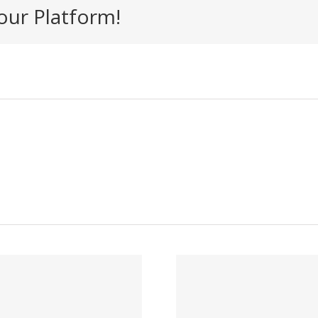
our Platform!
Trabaj
Trabaja con
nosotr
nosotros –