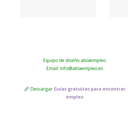
 y
nosotros ·
as
PARQUE
Equipo de diseño ablaempleo
Email: info@ablaempleo.es
Descargar
Guías gratuitas para encontrar
empleo