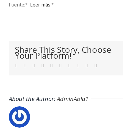
Fuente:* ​
Leer más
*
Share This Story, Choose
Your Platform!
Facebook
Twitter
LinkedIn
Reddit
WhatsApp
Tumblr
Pinterest
Vk
Xing
Email
About the Author:
AdminAbla1