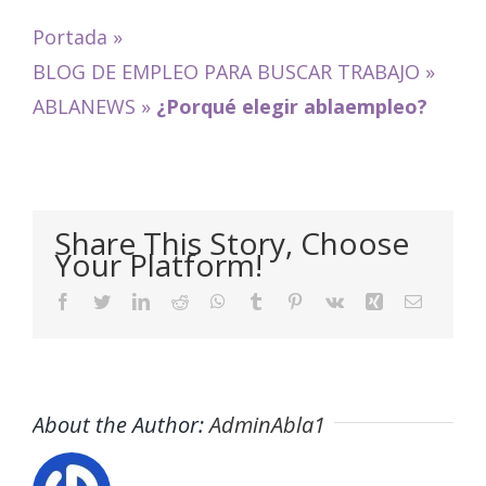
Portada
»
BLOG DE EMPLEO PARA BUSCAR TRABAJO
»
ABLANEWS
»
¿Porqué elegir ablaempleo?
Share This Story, Choose
Your Platform!
Facebook
Twitter
LinkedIn
Reddit
WhatsApp
Tumblr
Pinterest
Vk
Xing
Email
About the Author:
AdminAbla1