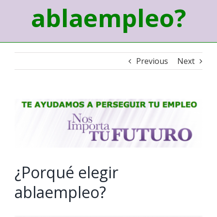
ablaempleo?
Previous
Next
View
Larger
Image
¿Porqué elegir
ablaempleo?