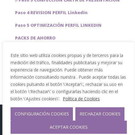
Paso 4 REVISION PERFIL LinkedIn
Paso 5 OPTIMIZACIÓN PERFIL LINKEDIN
PACKS DE AHORRO
JOBAI, ASISTENTE DE IA PARA BUSCAR EMPLEO
Este sitio web utiliza cookies propias y de terceros para la
medición del tráfico, finalidades publicitarias y mejorar su
Servicios especiales
experiencia de navegación. Puede obtener más
información consultando nuestra . Puede aceptar todas las
cookies pulsando el botón \'Aceptar\', rechazar su uso en
el botón \'Rechazar\' o configurarlas haciendo clic en el
botón \'Ajustes cookies\'.
Política de Cookies
CONFIGURACIÓN COOKIES
RECHAZAR COOKIES
Copyright 2012 - 2026 |
Facebook
Phone
ACEPTAR COOKIES