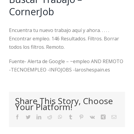
CornerJob
Encuentra tu nuevo trabajo aquí y ahora. ​. ​. ​. ​.
Encontrar empleo. 146 Resultados. Filtros. Borrar
todos los filtros. Remoto.
Fuente- Alerta de Google – ~empleo AND REMOTO
-TECNOEMPLEO -INFOJOBS -laroshespain.es
Share This Story, Choose
Your Platform!
Facebook
Twitter
LinkedIn
Reddit
WhatsApp
Tumblr
Pinterest
Vk
Xing
Email