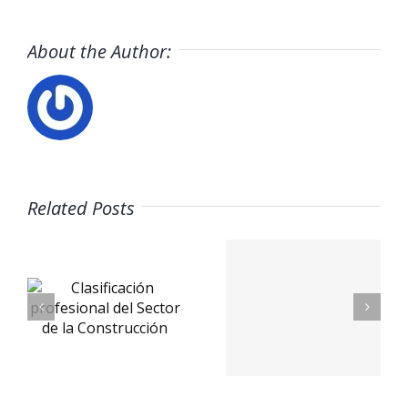
About the Author:
Related Posts
ción
nal
PetSmart
EMBL
Careers
Jobs
e