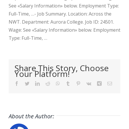
See «Salary Information» below. Employment Type:
Full-Time, …- Job Summary. Location: Across the
NWT. Department: Aurora College. Job ID: 24501.
Wage: See «Salary Information» below. Employment
Type: Full-Time, …
Share This Story, Choose
Your Platform!
Facebook
Twitter
LinkedIn
Reddit
WhatsApp
Tumblr
Pinterest
Vk
Xing
Email
About the Author: