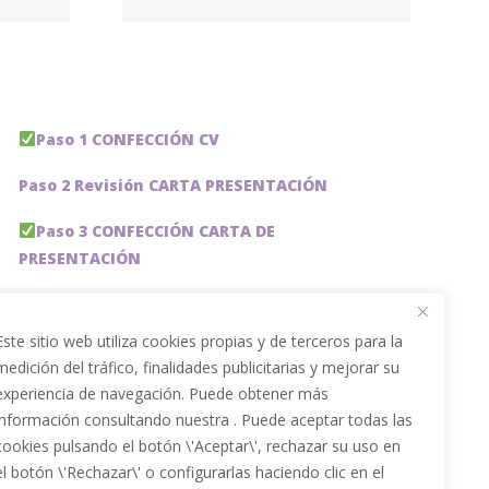
ing
Paso 1 CONFECCIÓN CV
Paso 2 Revisión CARTA PRESENTACIÓN
Paso 3 CONFECCIÓN CARTA DE
PRESENTACIÓN
Paso 4 REVISION PERFIL LinkedIn
Este sitio web utiliza cookies propias y de terceros para la
Paso 5 OPTIMIZACIÓN PERFIL LINKEDIN
medición del tráfico, finalidades publicitarias y mejorar su
experiencia de navegación. Puede obtener más
PACKS DE AHORRO
información consultando nuestra . Puede aceptar todas las
JOBAI, ASISTENTE DE IA PARA BUSCAR EMPLEO
cookies pulsando el botón \'Aceptar\', rechazar su uso en
el botón \'Rechazar\' o configurarlas haciendo clic en el
Servicios especiales