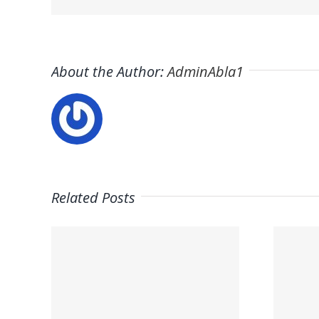
About the Author:
AdminAbla1
Related Posts
Trabaja con
ros
Nosotros:
ctra
Empleo – Mario