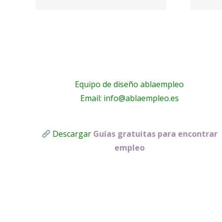
o
Pilato
Equipo de diseño ablaempleo
Email: info@ablaempleo.es
Descargar
Guías gratuitas para encontrar
empleo