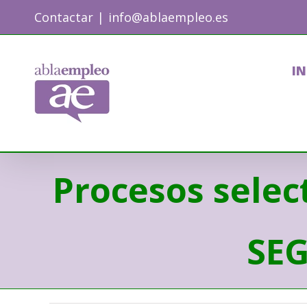
Skip
Contactar
|
info@ablaempleo.es
to
content
IN
Procesos selec
SE