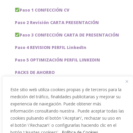
Paso 1 CONFECCIÓN CV
Paso 2 Revisión CARTA PRESENTACIÓN
Paso 3 CONFECCIÓN CARTA DE PRESENTACIÓN
Paso 4 REVISION PERFIL LinkedIn
Paso 5 OPTIMIZACIÓN PERFIL LINKEDIN
PACKS DE AHORRO
JOBAI, ASISTENTE DE IA PARA BUSCAR EMPLEO
Este sitio web utiliza cookies propias y de terceros para la
medición del tráfico, finalidades publicitarias y mejorar su
Servicios especiales
experiencia de navegación. Puede obtener más
información consultando nuestra . Puede aceptar todas las
cookies pulsando el botón \'Aceptar\', rechazar su uso en
el botón \'Rechazar\' o configurarlas haciendo clic en el
botón \'Ajustes cookies\'.
Política de Cookies