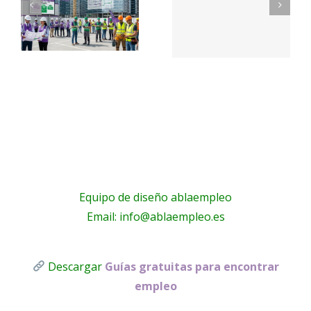
PetSmart
EMBL
Careers
Jobs
e
ción
Equipo de diseño ablaempleo
Email: info@ablaempleo.es
Descargar
Guías gratuitas para encontrar
empleo