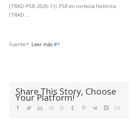
(TRAD-PSR-2026-11). PSR en cortesia històrica
(TRAD …
Fuente:* ​
Leer más
*
Share This Story, Choose
Your Platform!
Facebook
Twitter
LinkedIn
Reddit
WhatsApp
Tumblr
Pinterest
Vk
Xing
Email