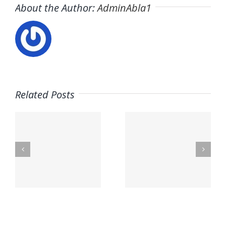
About the Author:
AdminAbla1
Related Posts
Trabaja
s
en ITAFE ·
Trabaja
Frigoristas
con
y
nosotros ·
a
electricistas
PARQUE
Málaga