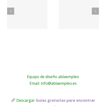
de
nosotros
hostelería
s
|
en
,
Psicólogos
Valencia?
n
online –
– Grupo
Psicoglobal
Gomez
Equipo de diseño ablaempleo
Email: info@ablaempleo.es
Descargar
Guías gratuitas para encontrar