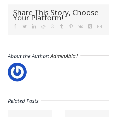
Share This Story, Choose
Your Platform!
Facebook
Twitter
LinkedIn
Reddit
WhatsApp
Tumblr
Pinterest
Vk
Xing
Email
About the Author:
AdminAbla1
¿Buscas
Related Posts
Trabaja
empleo
con