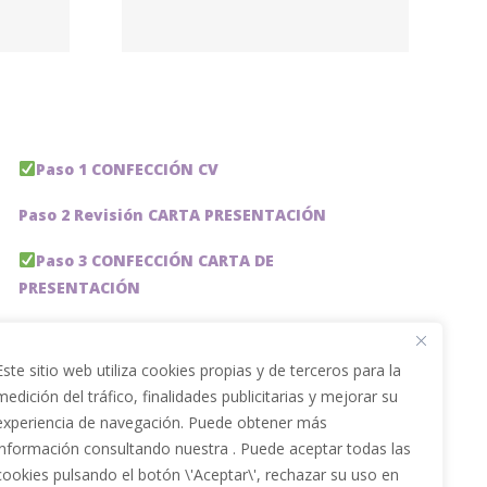
a a
ilio
Paso 1 CONFECCIÓN CV
Paso 2 Revisión CARTA PRESENTACIÓN
Paso 3 CONFECCIÓN CARTA DE
PRESENTACIÓN
Paso 4 REVISION PERFIL LinkedIn
Este sitio web utiliza cookies propias y de terceros para la
Paso 5 OPTIMIZACIÓN PERFIL LINKEDIN
medición del tráfico, finalidades publicitarias y mejorar su
experiencia de navegación. Puede obtener más
PACKS DE AHORRO
información consultando nuestra . Puede aceptar todas las
JOBAI, ASISTENTE DE IA PARA BUSCAR EMPLEO
cookies pulsando el botón \'Aceptar\', rechazar su uso en