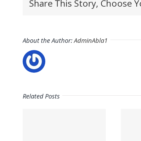
Share This Story, Choose Y
About the Author:
AdminAbla1
Related Posts
Trabaja con
on
nosotros |
–
Psicólogos