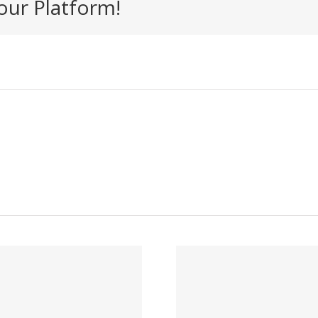
our Platform!
¿Buscas empleo
Trabaj
de hostelería en
Nosotro