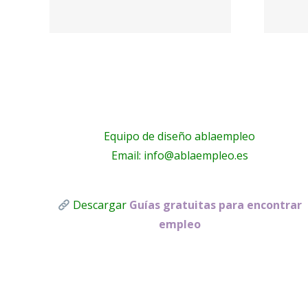
online –
n
Psicoglobal
Equipo de diseño ablaempleo
Email: info@ablaempleo.es
Descargar
Guías gratuitas para encontrar
empleo