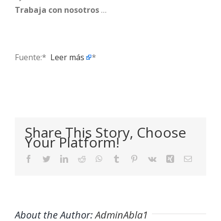
Trabaja con nosotros
…
Fuente:* ​
Leer más
*
Share This Story, Choose
Your Platform!
Facebook
Twitter
LinkedIn
Reddit
WhatsApp
Tumblr
Pinterest
Vk
Xing
Email
About the Author:
AdminAbla1