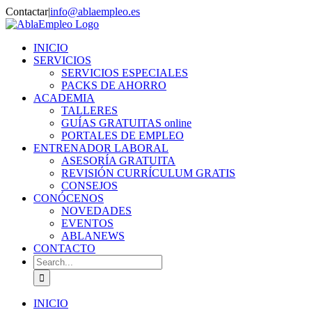
Skip
Contactar
|
info@ablaempleo.es
to
Facebook
Phone
content
INICIO
SERVICIOS
SERVICIOS ESPECIALES
PACKS DE AHORRO
ACADEMIA
TALLERES
GUÍAS GRATUITAS online
PORTALES DE EMPLEO
ENTRENADOR LABORAL
ASESORÍA GRATUITA
REVISIÓN CURRÍCULUM GRATIS
CONSEJOS
CONÓCENOS
NOVEDADES
EVENTOS
ABLANEWS
CONTACTO
Search
for:
INICIO