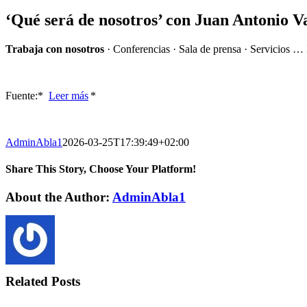
‘Qué será de nosotros’ con Juan Antonio V
Trabaja con nosotros
· Conferencias · Sala de prensa · Servicios …
Fuente:* ​
Leer más
*
AdminAbla1
2026-03-25T17:39:49+02:00
Share This Story, Choose Your Platform!
Facebook
Twitter
LinkedIn
Reddit
WhatsApp
Tumblr
Pinterest
Vk
Xing
Email
About the Author:
AdminAbla1
Related Posts