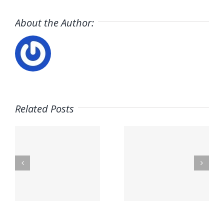
About the Author:
Related Posts
A
OS
PetSmart
EMBL
n
Careers
Jobs
a