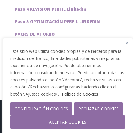
Paso 4 REVISION PERFIL LinkedIn
Paso 5 OPTIMIZACIÓN PERFIL LINKEDIN
PACKS DE AHORRO
JOBAI, ASISTENTE DE IA PARA BUSCAR EMPLEO
Este sitio web utiliza cookies propias y de terceros para la
medición del tráfico, finalidades publicitarias y mejorar su
Servicios especiales
experiencia de navegación. Puede obtener más
información consultando nuestra . Puede aceptar todas las
cookies pulsando el botón \'Aceptar\', rechazar su uso en
el botón \'Rechazar\' o configurarlas haciendo clic en el
botón \'Ajustes cookies\'.
Política de Cookies
CONFIGURACIÓN COOKIES
RECHAZAR COOKIES
Copyright 2012 - 2026 |
Facebook
Phone
ACEPTAR COOKIES