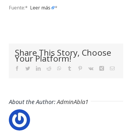
Fuente:* ​
Leer más
*
Share This Story, Choose
Your Platform!
Facebook
Twitter
LinkedIn
Reddit
WhatsApp
Tumblr
Pinterest
Vk
Xing
Email
About the Author:
AdminAbla1