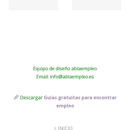
Careers
Jobs
a
a
Equipo de diseño ablaempleo
Email: info@ablaempleo.es
Descargar
Guías gratuitas para encontrar
empleo
INICIO