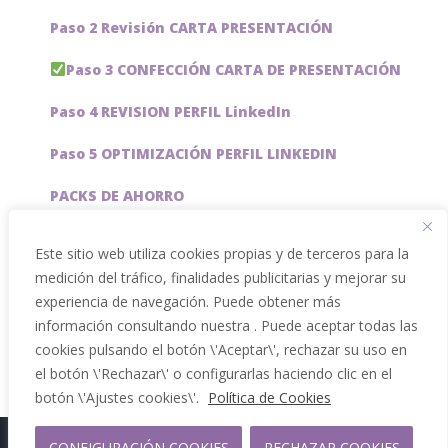
Paso 2 Revisión CARTA PRESENTACIÓN
Paso 3 CONFECCIÓN CARTA DE PRESENTACIÓN
Paso 4 REVISION PERFIL LinkedIn
Paso 5 OPTIMIZACIÓN PERFIL LINKEDIN
PACKS DE AHORRO
JOBAI, ASISTENTE DE IA PARA BUSCAR EMPLEO
Este sitio web utiliza cookies propias y de terceros para la
medición del tráfico, finalidades publicitarias y mejorar su
Servicios especiales
experiencia de navegación. Puede obtener más
información consultando nuestra . Puede aceptar todas las
cookies pulsando el botón \'Aceptar\', rechazar su uso en
el botón \'Rechazar\' o configurarlas haciendo clic en el
botón \'Ajustes cookies\'.
Política de Cookies
CONFIGURACIÓN COOKIES
RECHAZAR COOKIES
Copyright 2012 - 2026 |