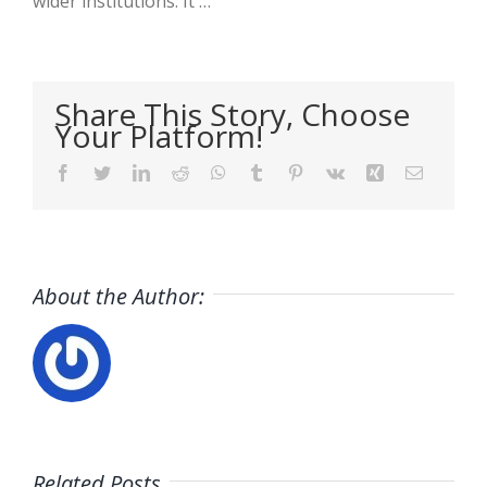
wider institutions. It …
Share This Story, Choose
Your Platform!
Facebook
Twitter
LinkedIn
Reddit
WhatsApp
Tumblr
Pinterest
Vk
Xing
Email
About the Author:
Related Posts