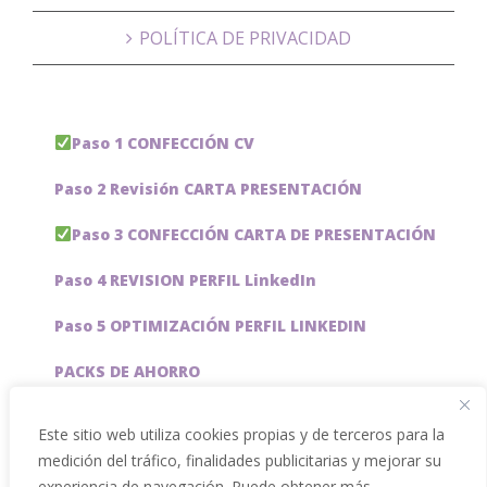
POLÍTICA DE PRIVACIDAD
Paso 1 CONFECCIÓN CV
Paso 2 Revisión CARTA PRESENTACIÓN
Paso 3 CONFECCIÓN CARTA DE PRESENTACIÓN
Paso 4 REVISION PERFIL LinkedIn
Paso 5 OPTIMIZACIÓN PERFIL LINKEDIN
PACKS DE AHORRO
JOBAI, ASISTENTE DE IA PARA BUSCAR EMPLEO
Este sitio web utiliza cookies propias y de terceros para la
medición del tráfico, finalidades publicitarias y mejorar su
Servicios especiales
experiencia de navegación. Puede obtener más