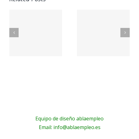
A
OS
PetSmart
EMBL
n
Careers
Jobs
a
a
Equipo de diseño ablaempleo
Email: info@ablaempleo.es